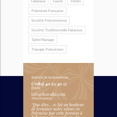
Fakarava
Faune
Perles
Polynésie Française
Société Polynésienne
Société Traditionnelle Fakarava
Tahiti Mariage
Triangle Polynésien
SERVICE DE RESERVATION
(+689) 40 93 40 15
EMAIL
info@havaiki.com
TEMOIGNAGE
"Que dire... ce fut un bonheur
de terminer notre séjour en
Polynésie par cette pension à