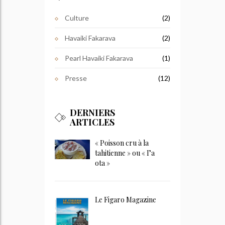
Culture
(2)
Havaiki Fakarava
(2)
Pearl Havaiki Fakarava
(1)
Presse
(12)
DERNIERS
ARTICLES
« Poisson cru à la
tahitienne » ou « I’a
ota »
Le Figaro Magazine