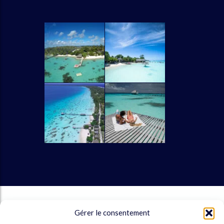
UIVEZ-NOUS
Gérer le consentement