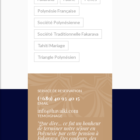
Polynésie Française
Société Polynésienne
Société Traditionnelle Fakarava
Tahiti Mariage
Triangle Polynésien
SERVICE DE RESERVATION
(+689) 40 93 40 15
EMAIL
info@havaiki.com
TEMOIGNAGE
"Que dire... ce fut un bonheur
de terminer notre séjour en
Polynésie par cette pension à
Fakarava. Des couleurs, des