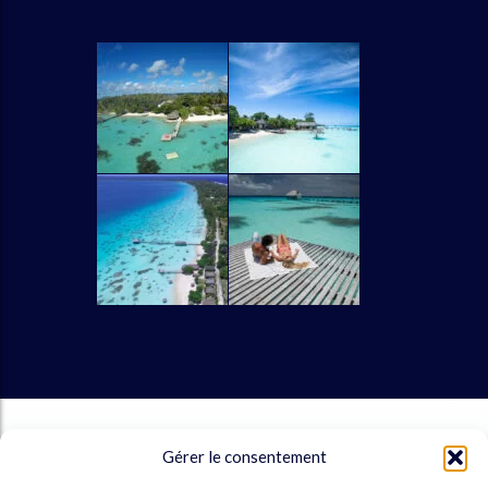
UIVEZ-NOUS
Gérer le consentement