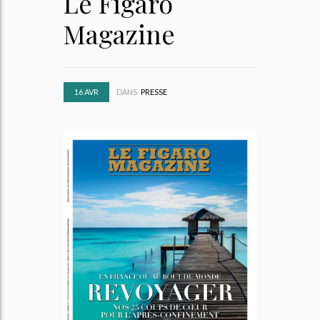
Le Figaro
Magazine
16
AVR
DANS
PRESSE