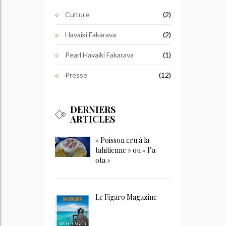
Culture
(2)
Havaiki Fakarava
(2)
Pearl Havaiki Fakarava
(1)
Presse
(12)
DERNIERS
ARTICLES
« Poisson cru à la
tahitienne » ou « I’a
ota »
Le Figaro Magazine